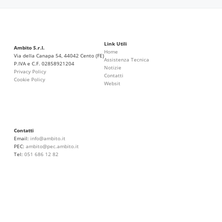
Link Utili
Ambito S.r.l.
Home
Via della Canapa 54, 44042 Cento (FE)
Assistenza Tecnica
P.IVA e C.F. 02858921204
Notizie
Privacy Policy
Contatti
Cookie Policy
Websit
Contatti
Email:
info@ambito.it
PEC:
ambito@pec.ambito.it
Tel:
051 686 12 82