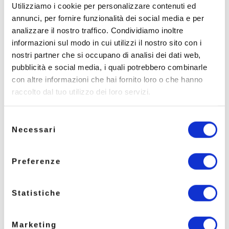
prevedono, il calcolo delle somme dovute
Utilizziamo i cookie per personalizzare contenuti ed
come Oneri di Urbanizzazione (U1 e U2)
annunci, per fornire funzionalità dei social media e per
e Contributi “D” e “S” dovrà essere effettuato con
analizzare il nostro traffico. Condividiamo inoltre
le
nuove quote
riportate all’interno della DGR
informazioni sul modo in cui utilizzi il nostro sito con i
n.91/2024.
nostri partner che si occupano di analisi dei dati web,
Per agevolare il lavoro dei Comuni e dei
pubblicità e social media, i quali potrebbero combinarle
professionisti, offriamo uno strumento di
con altre informazioni che hai fornito loro o che hanno
supporto per la determinazione del calcolo oneri
raccolto dal tuo utilizzo dei loro servizi.
di urbanizzazione:
Modulo Calcolo
Oneri
di
WebSIT®
.
L’applicativo, in uso già da molti Enti, consente di
Selezione
calcolare il contributo dovuto per qualsiasi
Necessari
del
intervento edilizio
, assumendo le regole generali
consenso
stabilite dalla DAL 186/2018 e le determinazioni
con le quali i Comuni l’hanno recepita.
Preferenze
I valori unitari di U1 e U2 e le tariffe base dei
contributi ‘D’ e ‘S’ sono stati aggiornati
Statistiche
direttamente da Ambito per gli Enti che hanno il
servizio di allineamento dati, mentre per gli Enti
che possiedono solo il Modulo è possibile
Marketing