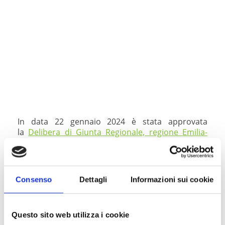
In data 22 gennaio 2024 è stata approvata
la
Delibera di Giunta Regionale, regione Emilia-
Romagna, n. 91, “Aggiornamento quinquennale
degli oneri di urbanizzazione e dei contributi ‘D’ e
‘S’ della D.A.L. 186/2018, in materia di contributo
di costruzione”
con efficacia alla data di
Consenso
Dettagli
Informazioni sui cookie
pubblicazione della stessa sul BURERT.
A partire dalla data del
23 gennaio 2024
, per la
determinazione del
Contributo di Costruzione
,
Questo sito web utilizza i cookie
da corrispondere per gli interventi che lo