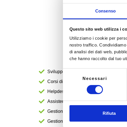
Consenso
Questo sito web utilizza i c
Utilizziamo i cookie per perso
nostro traffico. Condividiamo 
di analisi dei dati web, pubbl
che hanno raccolto dal tuo uti
Sviluppo applicativi personalizzati
Selezione
Necessari
del
Corsi di formazione su misura per il tuo
consenso
Helpdesk di 1° e 2° livello orientato agli
Assistenza su hardware e software
Gestione banche dati server
Rifiuta
Gestione diritti account sui gestionali