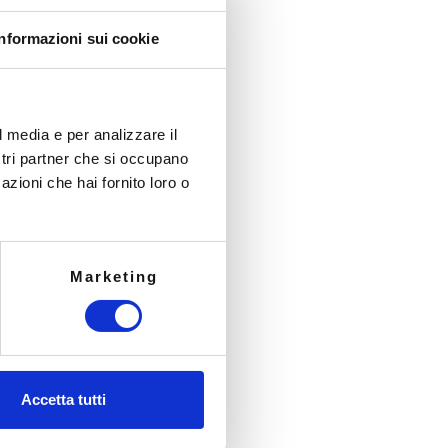
gniamo un percorso
Informazioni sui cookie
l media e per analizzare il
ostri partner che si occupano
azioni che hai fornito loro o
ectory
Marketing
ribuite tramite Citrix Xenapp
zza (firewall, backup e antivirus)
ione reti
Accetta tutti
elettronica