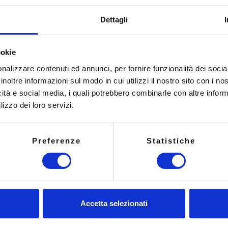
Dise
Dettagli
ookie
nalizzare contenuti ed annunci, per fornire funzionalità dei socia
inoltre informazioni sul modo in cui utilizzi il nostro sito con i n
icità e social media, i quali potrebbero combinarle con altre inform
lizzo dei loro servizi.
Gestione utenti Active Dir
Preferenze
Statistiche
 Ente
Gestione Citrix Studio
 utenti
Gestione applicazioni dist
Controllo sistemi di sicure
Progettazione e configuraz
Accetta selezionati
Gestione sistema di posta 