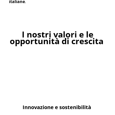
italiane
.
I nostri
v
alori e
le
o
pportunità di crescita
Innovazione e sostenibilità