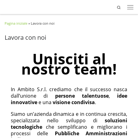
Search
Passa al contenuto
Pagina iniziale
»
Lavora con noi
Lavora con noi
Unisciti al
nostro team!
In Ambito S.r.l. crediamo che il successo nasca
dall’unione di
persone talentuose
,
idee
innovative
e una
visione condivisa
.
Siamo un’azienda dinamica e in continua crescita,
specializzata nello sviluppo di
soluzioni
tecnologiche
che semplificano e migliorano i
processi delle
P
ubbliche
A
mministrazioni