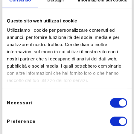
Siamo profondamente legati al territorio e
investiamo nel suo sviluppo, dando priorità
all’inserimento di
talenti locali
. Crediamo che la
crescita aziendale debba procedere di pari passo
Questo sito web utilizza i cookie
con quella della comunità, favorendo un
Utilizziamo i cookie per personalizzare contenuti ed
ecosistema basato sulla cooperazione e il
annunci, per fornire funzionalità dei social media e per
potenziamento delle competenze
.
analizzare il nostro traffico. Condividiamo inoltre
informazioni sul modo in cui utilizzi il nostro sito con i
nostri partner che si occupano di analisi dei dati web,
pubblicità e social media, i quali potrebbero combinarle
con altre informazioni che hai fornito loro o che hanno
raccolto dal tuo utilizzo dei loro servizi.
Selezione
Necessari
del
consenso
Formazione e crescita professionale
Preferenze
Investiamo nella crescita delle persone