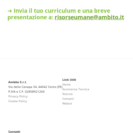
➜
Invia il tuo curriculum e una breve
presentazione a:
risorseumane@ambito.it
Link Utili
Ambito S.r.l.
Home
Via della Canapa 54, 44042 Cento (FE)
Assistenza Tecnica
P.IVA e C.F. 02858921204
Notizie
Privacy Policy
Contatti
Cookie Policy
Websit
Contatti