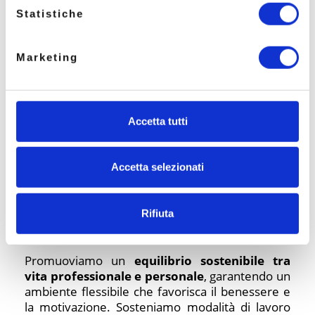
attraverso
percorsi formativi
mirati
. Offriamo
Statistiche
corsi di aggiornamento, workshop e programmi
di mentoring per affinare competenze e
affrontare nuove sfide con successo.
Marketing
Accetta tutti
Accetta selezionati
Rifiuta
Benessere e flessibilità
Promuoviamo un
equilibrio sostenibile tra
vita professionale e personale
, garantendo un
ambiente flessibile che favorisca il benessere e
la motivazione. Sosteniamo modalità di lavoro