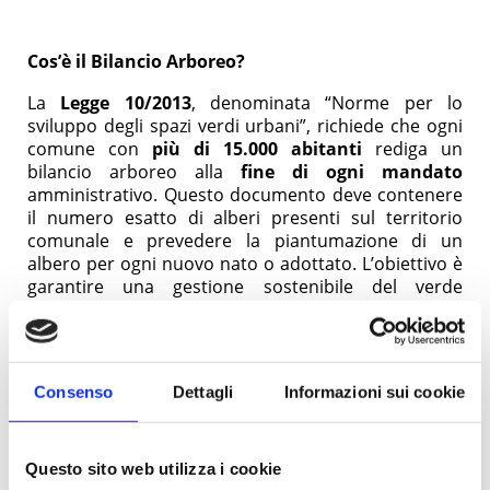
Cos’è il Bilancio Arboreo?
La
Legge 10/2013
, denominata “Norme per lo
sviluppo degli spazi verdi urbani”, richiede che ogni
comune con
più di 15.000 abitanti
rediga un
bilancio arboreo alla
fine di ogni mandato
amministrativo. Questo documento deve contenere
il numero esatto di alberi presenti sul territorio
comunale e prevedere la piantumazione di un
albero per ogni nuovo nato o adottato. L’obiettivo è
garantire una gestione sostenibile del verde
pubblico, migliorando la qualità della vita urbana.
La Soluzione integrata di Ambito e SoilSense
Consenso
Dettagli
Informazioni sui cookie
Ambito, con il suo consolidato
WebSIT
, Sistema
Informativo Territoriale, offre un modulo dedicato
Questo sito web utilizza i cookie
alla gestione del verde pubblico che permette ai