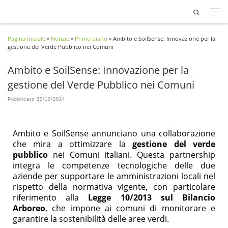
Search
Passa al contenuto
Pagina iniziale
»
Notizie
»
Primo piano
»
Ambito e SoilSense: Innovazione per la
gestione del Verde Pubblico nei Comuni
Ambito e SoilSense: Innovazione per la
gestione del Verde Pubblico nei Comuni
Pubblicato
30/10/2024
Ambito
e
SoilSense
annunciano una collaborazione
che mira a
ottimizzare
la
gestione del verde
pubblico
nei Comuni italiani. Questa partnership
integra le competenze tecnologiche delle due
aziende per supportare le amministrazioni locali nel
rispetto della normativa vigente, con particolare
riferimento alla
Legge 10/2013
sul
B
ilancio
A
rboreo
, che impone ai comuni di monitorare e
garantire la sostenibilità delle aree verdi.