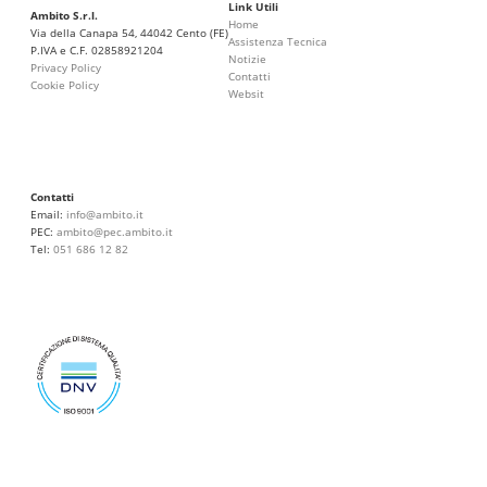
Link Utili
Ambito S.r.l.
Home
Via della Canapa 54, 44042 Cento (FE)
Assistenza Tecnica
P.IVA e C.F. 02858921204
Notizie
Privacy Policy
Contatti
Cookie Policy
Websit
Contatti
Email:
info@ambito.it
PEC:
ambito@pec.ambito.it
Tel:
051 686 12 82