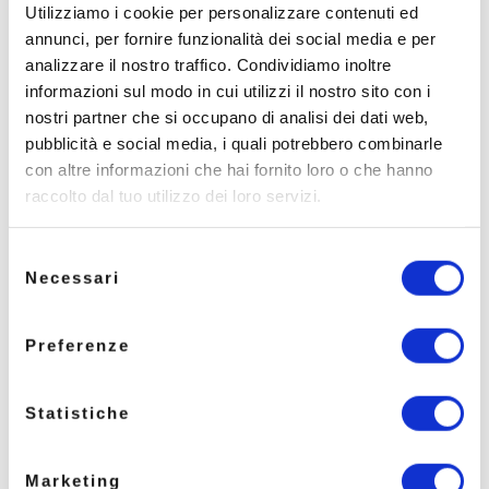
comuni di mappare digitalmente le aree verdi,
Utilizziamo i cookie per personalizzare contenuti ed
monitorare gli interventi di manutenzione e
annunci, per fornire funzionalità dei social media e per
assicurare la conformità normativa. Questo modulo
analizzare il nostro traffico. Condividiamo inoltre
consente di monitorare lo stato di salute di ogni
informazioni sul modo in cui utilizzi il nostro sito con i
albero e di pianificare gli interventi necessari.
nostri partner che si occupano di analisi dei dati web,
L’integrazione con i
sensori avanzati
di SoilSense
pubblicità e social media, i quali potrebbero combinarle
rappresenta un valore aggiunto: questi sensori,
con altre informazioni che hai fornito loro o che hanno
posizionati nelle aree verdi urbane, rilevano
raccolto dal tuo utilizzo dei loro servizi.
parametri come umidità del suolo e disponibilità
d’acqua per le piante. inviando dati a WebSIT.
Queste informazioni sono integrate direttamente
Selezione
Necessari
nel sistema WebSIT, permettendo ai responsabili del
del
verde pubblico di prendere decisioni basate su dati
consenso
reali e di attuare piani di manutenzione mirati.
Preferenze
Statistiche
Marketing