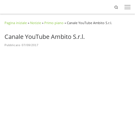
Search
Passa al contenuto
Pagina iniziale
»
Notizie
»
Primo piano
»
Canale YouTube Ambito S.r.l.
Canale YouTube Ambito S.r.l.
Pubblicato
07/09/2017