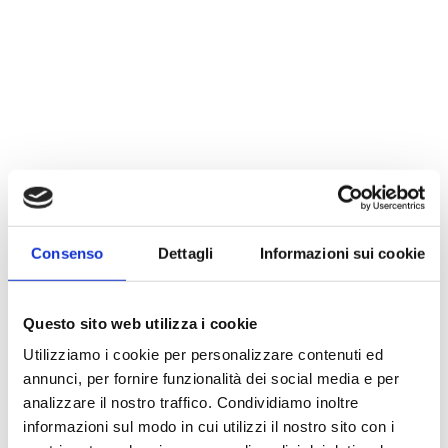
Al fine di diffondere ed incrementare le competenze
nell’utilizzo delle nostre soluzioni abbiamo creato un
canale aziendale. Lo scopo del
canale YouTube
è
Consenso
Dettagli
Informazioni sui cookie
quello di mettere a disposizione dei nostri utenti un
archivio di video dimostrativi e formativi.
Questo sito web utilizza i cookie
L’invito che facciamo ai nostri clienti e a chiunque
fosse interessato a mantenersi aggiornato sulle
Utilizziamo i cookie per personalizzare contenuti ed
novità legate alle soluzioni
Ambito S.r.l.
è quello di
annunci, per fornire funzionalità dei social media e per
iscriversi al canale
. L’iscrizione al canale è
analizzare il nostro traffico. Condividiamo inoltre
assolutamente libera da ogni vincolo e offre
informazioni sul modo in cui utilizzi il nostro sito con i
l’opportunità di essere costantemente aggiornati.