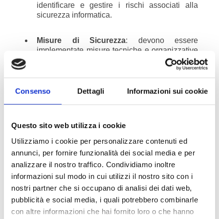
identificare e gestire i rischi associati alla
sicurezza informatica.
Misure di Sicurezza
: devono essere
implementate misure tecniche e organizzative
adeguate a prevenire e mitigare i rischi
identificati.
Consenso
Dettagli
Informazioni sui cookie
Monitoraggio e Reporting
: è necessario
monitorare costantemente la sicurezza dei
sistemi e segnalare tempestivamente
qualsiasi incidente significativo.
Questo sito web utilizza i cookie
Utilizziamo i cookie per personalizzare contenuti ed
annunci, per fornire funzionalità dei social media e per
I
dirigenti comunali
hanno una responsabilità diretta
analizzare il nostro traffico. Condividiamo inoltre
nell’adeguamento alle normative NIS2. La non
informazioni sul modo in cui utilizzi il nostro sito con i
conformità può comportare sanzioni severe, pertanto
nostri partner che si occupano di analisi dei dati web,
è fondamentale che i dirigenti siano ben informati e
pubblicità e social media, i quali potrebbero combinarle
preparati a implementare le misure richieste dalla
nuova direttiva.
con altre informazioni che hai fornito loro o che hanno