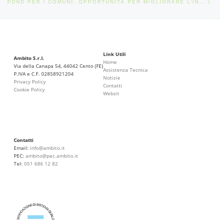
PDND PER I COMUNI: OPPORTUNITÀ PER MIGLIORARE L’INTEROPERABILITÀ
Link Utili
Ambito S.r.l.
Home
Via della Canapa 54, 44042 Cento (FE)
Assistenza Tecnica
P.IVA e C.F. 02858921204
Notizie
Privacy Policy
Contatti
Cookie Policy
Websit
Contatti
Email:
info@ambito.it
PEC:
ambito@pec.ambito.it
Tel:
051 686 12 82