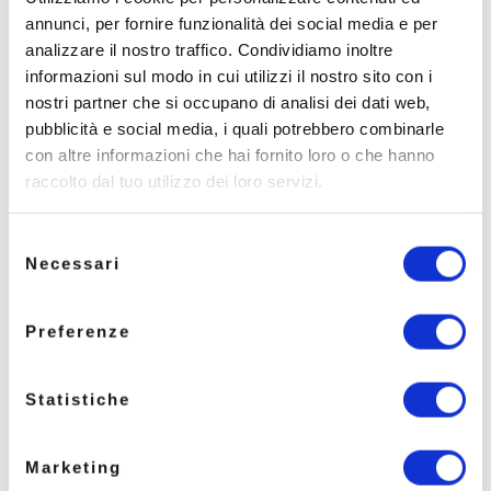
aggiornamento e migliorare la capacità di
annunci, per fornire funzionalità dei social media e per
pianificazione. Ma significa anche poter osservare
analizzare il nostro traffico. Condividiamo inoltre
come il territorio cambia negli anni: quali colture
informazioni sul modo in cui utilizzi il nostro sito con i
si diffondono, come evolvono le destinazioni
agricole, quali aree richiedono maggiore
nostri partner che si occupano di analisi dei dati web,
attenzione dal punto di vista irriguo.
pubblicità e social media, i quali potrebbero combinarle
con altre informazioni che hai fornito loro o che hanno
raccolto dal tuo utilizzo dei loro servizi.
Uno degli aspetti più interessanti del progetto
sarà proprio la possibilità di costruire nel tempo
Selezione
una
memoria storica delle coltivazioni
. Una
Necessari
del
risorsa preziosa non solo per la gestione
consenso
operativa, ma anche per leggere l’evoluzione del
Preferenze
territorio agricolo e supportare future scelte
strategiche.
Accanto a questo, l’integrazione con i dati irrigui
Statistiche
consentirà di
collegare le informazioni
territoriali ai fabbisogni reali delle colture
,
rendendo più immediata la consultazione delle
Marketing
informazioni utili alla gestione dell’acqua. In un