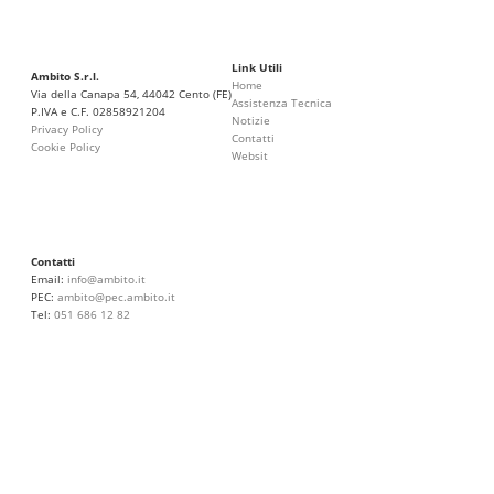
Link Utili
Ambito S.r.l.
Home
Via della Canapa 54, 44042 Cento (FE)
Assistenza Tecnica
P.IVA e C.F. 02858921204
Notizie
Privacy Policy
Contatti
Cookie Policy
Websit
Contatti
Email:
info@ambito.it
PEC:
ambito@pec.ambito.it
Tel:
051 686 12 82