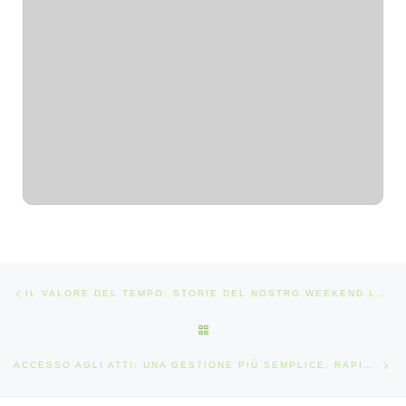
Navigazione articoli
Articolo precedente
IL VALORE DEL TEMPO: STORIE DEL NOSTRO WEEKEND LUNGO – WELFARE AZIENDALE
RITORNA ALLA LISTA DEGLI AR
Art
ACCESSO AGLI ATTI: UNA GESTIONE PIÙ SEMPLICE, RAPIDA ED EFFICIENTE