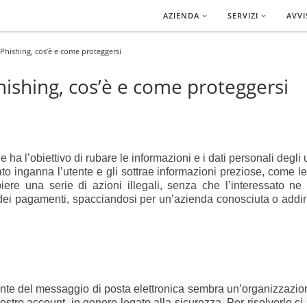
AZIENDA
SERVIZI
AVVI
: Phishing, cos’è e come proteggersi
Phishing, cos’è e come proteggersi
e ha l’obiettivo di rubare le informazioni e i dati personali degl
o inganna l’utente e gli sottrae informazioni preziose, come le
ere una serie di azioni illegali, senza che l’interessato ne
e dei pagamenti, spacciandosi per un’azienda conosciuta o addi
ittente del messaggio di posta elettronica sembra un’organizzazion
tro account, in genere legato alla sicurezza. Per risolverlo ci in