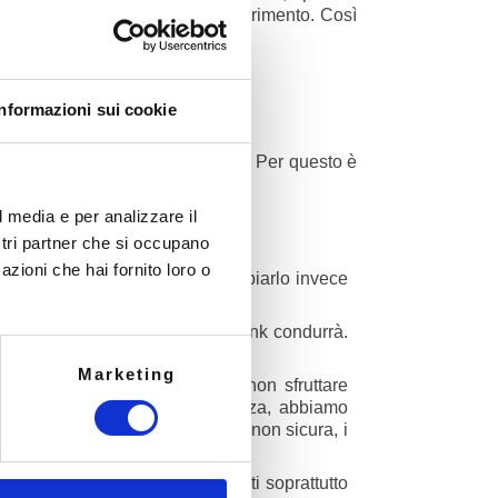
nte il portale dell’istituto di riferimento. Così
Informazioni sui cookie
nformazioni meglio di noi stessi. Per questo è
li emergenze.
l media e per analizzare il
ostri partner che si occupano
azioni che hai fornito loro o
glio non cliccare sul link, ma copiarlo invece
 indirizzo Internet al quale il link condurrà.
Marketing
zione minima, si consiglia di non sfruttare
 vogliamo una maggiore sicurezza, abbiamo
o di utilizzo di una connessione non sicura, i
. Questi fattori sono importanti soprattutto