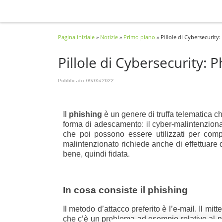
Passa al contenuto
Pagina iniziale
»
Notizie
»
Primo piano
»
Pillole di Cybersecurity
Pillole di Cybersecurity: 
Pubblicato
09/05/2022
Il
phishing
è un genere di truffa telematica ch
forma di adescamento: il cyber-malintenzionat
che poi possono essere utilizzati per compi
malintenzionato richiede anche di effettuar
bene, quindi fidata.
In cosa consiste il phishing
Il metodo d’attacco preferito è l’e-mail. Il m
che c’è un problema ad esempio relativo al nos