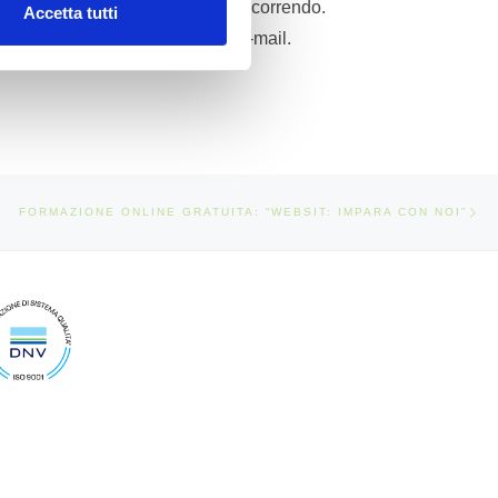
 online, i social media e via discorrendo.
Accetta tutti
mai informazioni del genere via e-mail.
Art
TICOLI
FORMAZIONE ONLINE GRATUITA: “WEBSIT: IMPARA CON NOI”