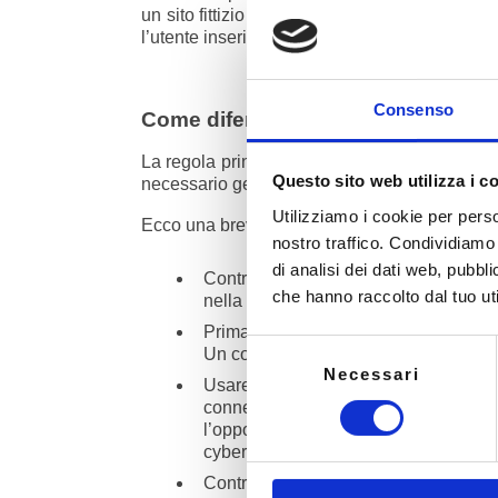
un sito fittizio controllato dal cracker. Diffic
l’utente inserisce i propri dati, senza rendersi
Consenso
Come difendersi dal phishing
La regola principale per difendersi, da adott
Questo sito web utilizza i c
necessario gestire i dati con cura e diffonder
Utilizziamo i cookie per perso
Ecco una breve guida, passo dopo passo, per
nostro traffico. Condividiamo 
di analisi dei dati web, pubbl
Controllare sempre il link e il mitten
che hanno raccolto dal tuo uti
nella barra dove si inserisce l’indiriz
Prima di cliccare su un qualunque link
Selezione
Un controllo che può essere effettuat
Necessari
del
Usare solo connessioni sicure, in p
consenso
connessioni sconosciute né tantome
l’opportunità di installare VPN che po
cybercriminali possono reindirizzarci,
Controllare che la connessione sia HT