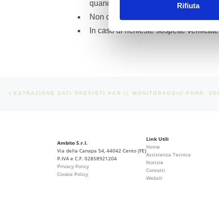
quando si usano siti che contengono i
Rifiuta
Non condividere mai i propri dati sen
In caso di richieste sospette verificat
Navigazione articoli
Articolo precedente
Link Utili
Ambito S.r.l.
Home
Via della Canapa 54, 44042 Cento (FE)
Assistenza Tecnica
P.IVA e C.F. 02858921204
Notizie
Privacy Policy
Contatti
Cookie Policy
Websit