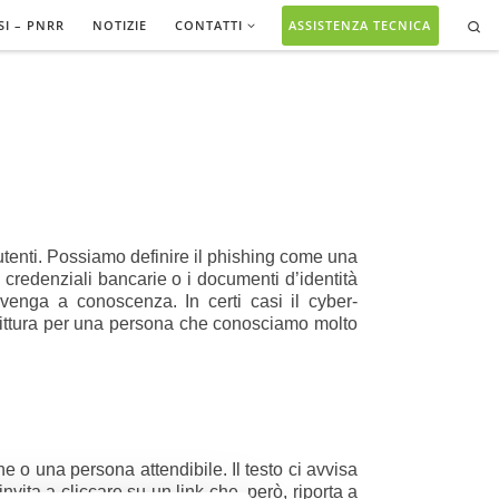
Se
SI – PNRR
NOTIZIE
CONTATTI
ASSISTENZA TECNICA
i utenti. Possiamo definire il phishing come una
 credenziali bancarie o i documenti d’identità
 venga a conoscenza. In certi casi il cyber-
rittura per una persona che conosciamo molto
e o una persona attendibile. Il testo ci avvisa
vita a cliccare su un link che, però, riporta a