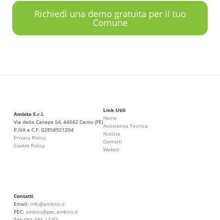
Richiedi una demo gratuita per il tuo
Comune
Link Utili
Ambito S.r.l.
Home
Via della Canapa 54, 44042 Cento (FE)
Assistenza Tecnica
P.IVA e C.F. 02858921204
Notizie
Privacy Policy
Contatti
Cookie Policy
Websit
Contatti
Email:
info@ambito.it
PEC:
ambito@pec.ambito.it
Tel:
051 686 12 82