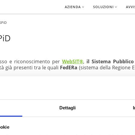
AZIENDA
SOLUZIONI
AVVI
 SPiD
PiD
esso e riconoscimento per
WebSIT®
,
il Sistema Pubblico 
à già presenti tra le quali
FedERa
(sistema della Regione 
ccede al sistema può visualizzare
tutti i dati
che lo riguarda
ca
in tutta sicurezza. Gli Enti che desiderano abilitare 
ione.
Dettagli
ookie