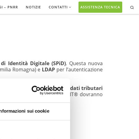
Se
SI – PNRR
NOTIZIE
CONTATTI
ASSISTENZA TECNICA
di Identità Digitale (SPiD)
. Questa nuova
Emilia Romagna) e
LDAP
per l’autenticazione
no dalle
proprietà catastali
ai
dati tributari
l’accesso SPiD sul sistema WebSIT® dovranno
Informazioni sui cookie