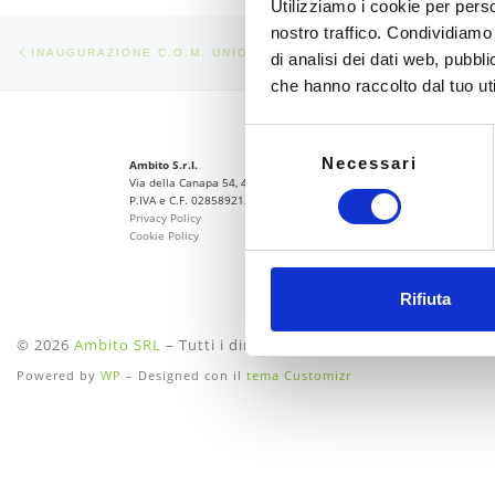
Utilizziamo i cookie per perso
nostro traffico. Condividiamo 
Navigazione articoli
Articolo precedente
INAUGURAZIONE C.O.M. UNIONE DEI COMUNI APPENNINO BO
di analisi dei dati web, pubbl
che hanno raccolto dal tuo uti
Selezione
Link Utili
Necessari
del
Ambito S.r.l.
Home
Via della Canapa 54, 44042 Cento (FE)
consenso
Assistenza Tecnica
P.IVA e C.F. 02858921204
Notizie
Privacy Policy
Contatti
Cookie Policy
Websit
Rifiuta
© 2026
Ambito SRL
– Tutti i diritti riservati
Powered by
WP
– Designed con il
tema Customizr