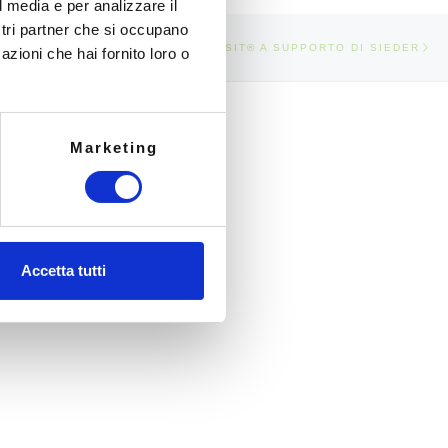
l media e per analizzare il
ostri partner che si occupano
Art
TICOLI
ACI E WEBSIT® A SUPPORTO DI SIEDER
azioni che hai fornito loro o
Marketing
Accetta tutti