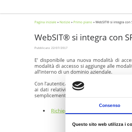
Passa al contenuto
Pagina iniziale
»
Notizie
»
Primo piano
»
WebSIT® si integra con
WebSIT® si integra con S
Pubblicato
22/07/2017
E’ disponibile una nuova modalità di acc
modalità di accesso si aggiunge alle modalit
all’interno di un dominio aziendale.
Con l’autenticazione
SPiD
il cittadino che a
ai dati relativi alla sua
posizione anagrafi
semplicemente fare una richiesta di abilitaz
Consenso
Richiedi la demo gratuita
Questo sito web utilizza i c