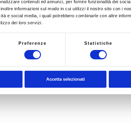
nalizzare contenuti ed annunci, per fornire funzionalità dei socia
inoltre informazioni sul modo in cui utilizzi il nostro sito con i n
RITORNA ALLA LISTA DEGLI AR
LOGNESE
icità e social media, i quali potrebbero combinarle con altre inform
lizzo dei loro servizi.
Contatti
Preferenze
Statistiche
Email:
info@ambito.it
PEC:
ambito@pec.ambito.it
Tel:
051 686 12 82
Accetta selezionati