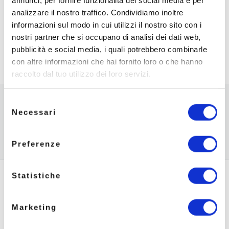
economicità.
annunci, per fornire funzionalità dei social media e per
analizzare il nostro traffico. Condividiamo inoltre
L’integrazione con questo nuovo portale si aggiunge
informazioni sul modo in cui utilizzi il nostro sito con i
alle molte altre integrazioni presenti in
SuapNET
,
nostri partner che si occupano di analisi dei dati web,
contattaci per
maggiori informazioni
.
pubblicità e social media, i quali potrebbero combinarle
con altre informazioni che hai fornito loro o che hanno
raccolto dal tuo utilizzo dei loro servizi.
Navigazione articoli
Articolo precedente
Selezione
ACI E WEBSIT® A SUPPORTO DI SIEDER
Necessari
del
RITORNA ALLA LISTA DEGLI AR
consenso
Art
COME GESTIRE E TUTELARE IL PATRIMONIO EDILIZIO NAZIONALE
Preferenze
Statistiche
Link Utili
Ambito S.r.l.
Home
Marketing
Via della Canapa 54, 44042 Cento (FE)
Assistenza Tecnica
P.IVA e C.F. 02858921204
Notizie
Privacy Policy
Contatti