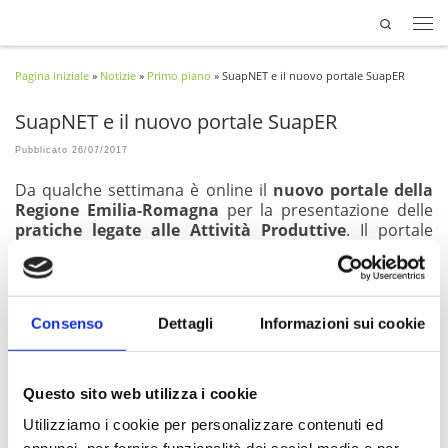
Search
Passa al contenuto
Pagina iniziale
»
Notizie
»
Primo piano
»
SuapNET e il nuovo portale SuapER
SuapNET e il nuovo portale SuapER
Pubblicato
26/07/2017
Da qualche settimana è online il
nuovo portale della
Regione Emilia-Romagna
per la presentazione delle
pratiche legate alle Attività Produttive
. Il portale
comunica direttamente alla casella di posta elettronica
certificata attraverso l’invio dei moduli compilati online
dal cittadino per la presentazione delle istanze.
Consenso
Dettagli
Informazioni sui cookie
Con
SuapNET
è possibile
inserire in modo
automatico questi dati nel gestionale
e procedere
con gli adempimenti amministrativi senza dover
inserire nuovamente le informazioni. Questo rende
Questo sito web utilizza i cookie
molto più rapido il caricamento e la gestione del dato,
Utilizziamo i cookie per personalizzare contenuti ed
rispondendo alle caratteristiche informatiche di