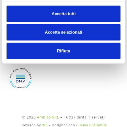
Cookie Policy
Websit
Accetta tutti
Contatti
Accetta selezionati
Email:
info@ambito.it
PEC:
ambito@pec.ambito.it
Tel:
051 686 12 82
Rifiuta
© 2026
Ambito SRL
– Tutti i diritti riservati
Powered by
WP
– Designed con il
tema Customizr