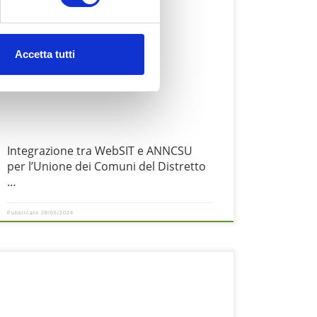
’Archivio nazionale dei numeri civici delle strade urbane, ANNCSU,
ealizzato dall’Istat e dall’Agenzia delle Entrate, è un archivio
nformatizzato contenente gli stradari (elenco delle denominazioni
Accetta tutti
elle aree di circolazione) ed i numeri civici di tutti i Comuni
taliani, da questi ultimi certificati. La realizzazione dell’archivio è
tata prevista dall’art. 3,
Integrazione tra WebSIT e ANNCSU
per l’Unione dei Comuni del Distretto
…
Pubblicato
28/05/2024
no degli aspetti fondamentali per assicurare il buon esito delle
lezioni è la gestione efficace delle sezioni elettorali, sia dal