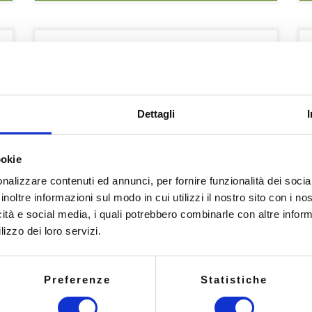
Il progetto di digitalizzazione dei SUAP (Sportelli Unici per le
L
Attività Produttive) e SUE (Sportelli Unici per l’Edilizia) rientra tra
d
le iniziative del PNRR (Piano Nazionale di Ripresa e Resilienza),
r
gestite dal Dipartimento per la Funzione Pubblica. Obiettivi del
c
Dettagli
Sub-investimento 2.2.3 “Digitalizzazione delle procedure (SUAP e
v
SUE)” L’obiettivo principale è
p
ookie
nalizzare contenuti ed annunci, per fornire funzionalità dei socia
Avviso Misura 2.2.3 “Digitalizzazione
inoltre informazioni sul modo in cui utilizzi il nostro sito con i n
delle procedure (SUAP e SUE)”
icità e social media, i quali potrebbero combinarle con altre inform
Comuni
lizzo dei loro servizi.
Pubblicato
30/07/2024
Preferenze
Statistiche