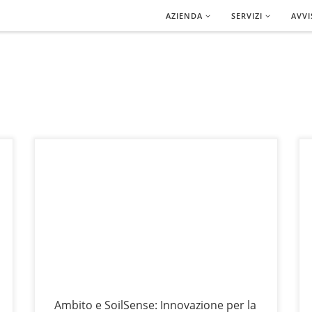
AZIENDA
SERVIZI
AVVI
A
Ambito e SoilSense annunciano una collaborazione che mira a
p
ottimizzare la gestione del verde pubblico nei Comuni italiani.
p
Questa partnership integra le competenze tecnologiche delle due
aziende per supportare le amministrazioni locali nel rispetto della
c
normativa vigente, con particolare riferimento alla Legge 10/2013
n
sul Bilancio Arboreo, che impone ai comuni
d
Ambito e SoilSense: Innovazione per la