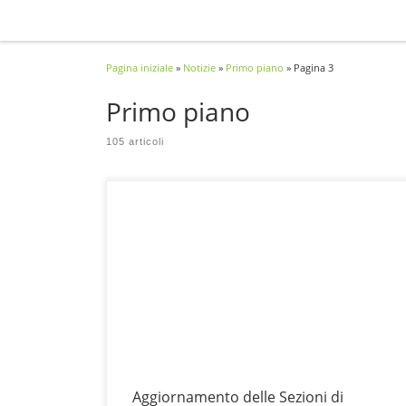
Passa al contenuto
Pagina iniziale
»
Notizie
»
Primo piano
»
Pagina 3
Primo piano
105 articoli
L’Istituto Nazionale di Statistica (ISTAT) ha recentemente
aggiornato le sezioni di censimento, offrendo un quadro più
preciso e dettagliato della popolazione e del territorio. Questi
aggiornamenti sono fondamentali per chiunque lavori con dati
demografici, urbanistici o per la pianificazione di interventi a
livello locale. Le nuove sezioni di censimento permettono
Aggiornamento delle Sezioni di