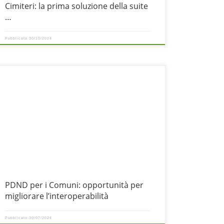
Cimiteri: la prima soluzione della suite
…
Pubblicato
30/10/2024
l 28 febbraio è stata pubblicata la Direttiva PDND, mirata a
ornire gli indirizzi operativi per l’utilizzo della Piattaforma Digitale
Nazionale Dati (PDND). Questa piattaforma, promossa dal
inistero per l’Innovazione Tecnologica e la Transizione Digitale, è
tata sviluppata per ottimizzare la gestione dei dati all’interno
ella Pubblica Amministrazione. Il principale
PDND per i Comuni: opportunità per
migliorare l’interoperabilità
Pubblicato
30/07/2024