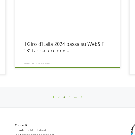
p
Cento per un totale di 179 chilometri. Dettagli della Tappa
v
Partenza da Riccione: Riccione, una delle mete turistiche più
o
r
famose della Riviera Adriatica, sarà il punto di
o
Il Giro d’Italia 2024 passa su WebSIT!
13ª tappa Riccione – …
Pubblicato
16/05/2024
1
2
3
4
…
7
Contatti
Email:
info@ambito.it
PEC:
ambito@pec.ambito.it