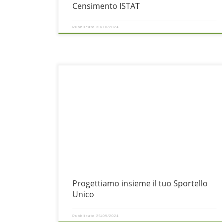
Censimento ISTAT
Pubblicato
30/10/2024
Roadmap da SuapNET a Mosaico DigitAI: condividi le tue idee e
aiutaci a creare un servizio su misura per le tue esigenze. Siamo
entusiasti di annunciare il rinnovo di SuapNET, l’applicativo per la
gestione integrata degli Sportelli Unici Attività Produttive (SUAP)
ed Edilizia (SUE), che farà parte di Mosaico DigitAI,
Progettiamo insieme il tuo Sportello
Unico
Pubblicato
25/09/2024