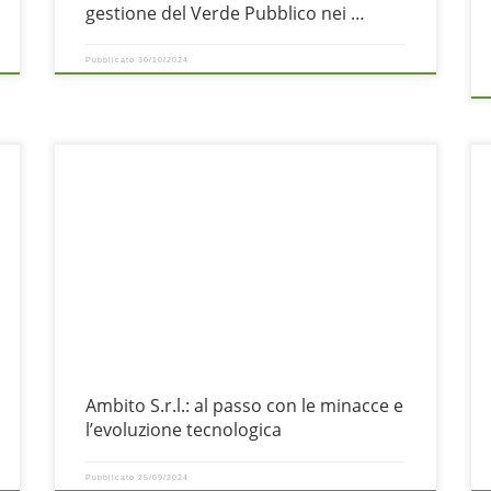
gestione del Verde Pubblico nei …
Pubblicato
30/10/2024
Nel mondo digitale odierno, la sicurezza informatica è una priorità
I
assoluta per ogni organizzazione. Le minacce informatiche sono in
f
continua evoluzione, con attacchi sempre più sofisticati che
possono causare danni significativi sia dal punto di vista
M
finanziario che reputazionale. Ambito S.r.l. riconosce l’importanza
s
di una formazione continua e aggiornata per
d
Ambito S.r.l.: al passo con le minacce e
l’evoluzione tecnologica
Pubblicato
25/09/2024