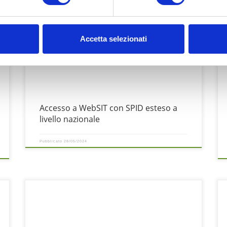
i
ll Sistema Pubblico di Identità Digitale, meglio conosciuto come
L
e
SPID, ha rivoluzionato il modo in cui interagiamo con i servizi
r
online, offrendo un metodo sicuro ed efficiente per
i
Accetta selezionati
l’autenticazione digitale. Con l’avvento di SPID, gli utenti possono
d
accedere a una vasta gamma di servizi pubblici e privati con
i
un’unica identità
s
Accesso a WebSIT con SPID esteso a
livello nazionale
Pubblicato
28/05/2024
a
U
Il Giro d’Italia 2024 presenta una delle sue tappe più pianeggianti
e
nella 13ª tappa, che si svolgerà il 17 maggio, collegando Riccione a