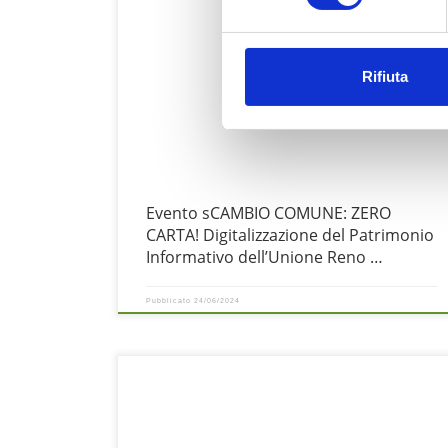
Siamo felici di condividere la nostra esperienza come partecipant
al progetto di formazione sCAMBIO COMUNE, ideato da ANDIGEL 
IFEL. Abbiamo avuto il piacere di partecipare alla prima edizione
Rifiuta
di questo innovativo programma, che favorisce la mobilità
trasversale tra Comuni e Unioni, promuovendo la condivisione di
buone pratiche e competenze.
Evento sCAMBIO COMUNE: ZERO
CARTA! Digitalizzazione del Patrimonio
Informativo dell’Unione Reno …
Pubblicato
24/06/2024
Nel contesto sempre più digitale delle pratiche amministrative, l
ricerca di soluzioni integrate diventa cruciale per migliorare